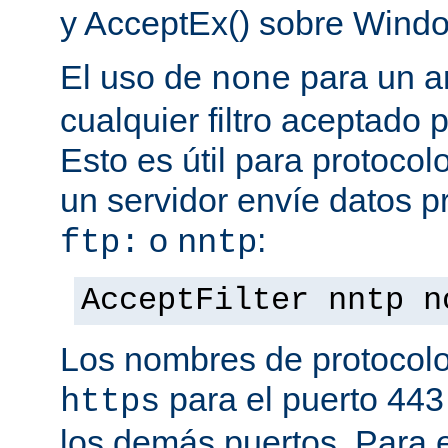
y AcceptEx() sobre Wind
El uso de
para un a
none
cualquier filtro aceptado 
Esto es útil para protoco
un servidor envíe datos p
o
:
ftp:
nntp
AcceptFilter nntp n
Los nombres de protocolo
para el puerto 443
https
los demás puertos. Para e