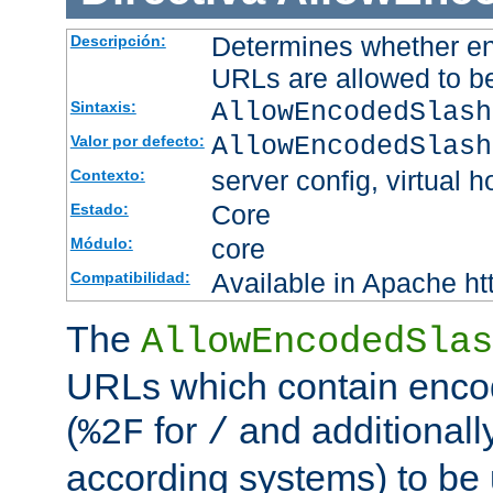
Determines whether en
Descripción:
URLs are allowed to b
AllowEncodedSlash
Sintaxis:
AllowEncodedSlash
Valor por defecto:
server config, virtual h
Contexto:
Core
Estado:
core
Módulo:
Available in Apache ht
Compatibilidad:
The
AllowEncodedSlas
URLs which contain enco
(
for
and additionall
%2F
/
according systems) to be