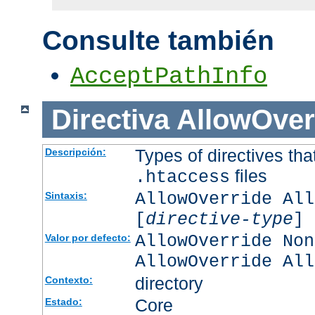
Consulte también
AcceptPathInfo
Directiva
AllowOver
Types of directives tha
Descripción:
files
.htaccess
AllowOverride All
Sintaxis:
[
directive-type
] 
AllowOverride Non
Valor por defecto:
AllowOverride All
directory
Contexto:
Core
Estado: