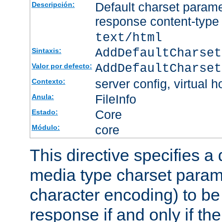
Default charset param
Descripción:
response content-type
text/html
AddDefaultCharset
Sintaxis:
AddDefaultCharset
Valor por defecto:
server config, virtual h
Contexto:
FileInfo
Anula:
Core
Estado:
core
Módulo:
This directive specifies a 
media type charset param
character encoding) to be
response if and only if th