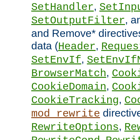
,
SetHandler
SetInp
, 
SetOutputFilter
and Remove* directive
data (
,
Header
Reques
,
SetEnvIf
SetEnvIf
,
BrowserMatch
Cook
,
CookieDomain
Cook
,
CookieTracking
Co
directi
mod_rewrite
,
RewriteOptions
Re
,