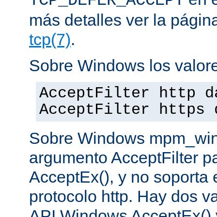
TCP_DEFER_ACCEPT
más detalles ver la pági
tcp(7)
.
Sobre Windows los valore
AcceptFilter http d
AcceptFilter https 
Sobre Windows mpm_winnt
argumento AcceptFilter p
AcceptEx(), y no soporta e
protocolo http. Hay dos va
API Windows AcceptEx() 