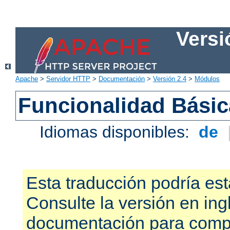
Versi
Apache
>
Servidor HTTP
>
Documentación
>
Versión 2.4
>
Módulos
Funcionalidad Bási
Idiomas disponibles:
de
Esta traducción podría est
Consulte la versión en ing
documentación para compr