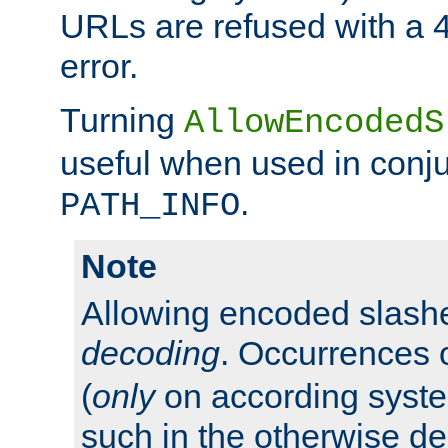
URLs are refused with a 
error.
Turning
AllowEncodedS
useful when used in conju
.
PATH_INFO
Note
Allowing encoded slas
decoding
. Occurrences 
(
only
on according system
such in the otherwise d