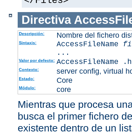
</Files>
Directiva
AccessFi
Nombre del fichero dis
Descripción:
AccessFileName
fi
Sintaxis:
...
AccessFileName .h
Valor por defecto:
server config, virtual h
Contexto:
Core
Estado:
core
Módulo:
Mientras que procesa una 
busca el primer fichero d
existente dentro de un li