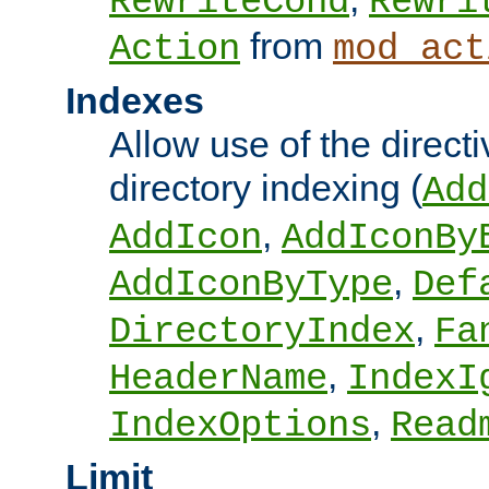
RewriteCond
Rewri
from
Action
mod_act
Indexes
Allow use of the directi
directory indexing (
Add
,
AddIcon
AddIconBy
,
AddIconByType
Def
,
DirectoryIndex
Fa
,
HeaderName
IndexI
,
IndexOptions
Read
Limit