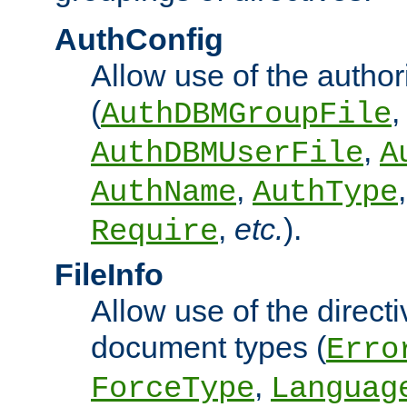
AuthConfig
Allow use of the author
(
,
AuthDBMGroupFile
,
AuthDBMUserFile
A
,
AuthName
AuthType
,
etc.
).
Require
FileInfo
Allow use of the directi
document types (
Erro
,
ForceType
Languag