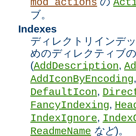
の
mod_actions
Act
ブ。
Indexes
ディレクトリインデ
めのディレクティブの
(
,
AddDescription
A
AddIconByEncoding
,
DefaultIcon
Direc
,
FancyIndexing
Hea
,
IndexIgnore
Index
など
)。
ReadmeName