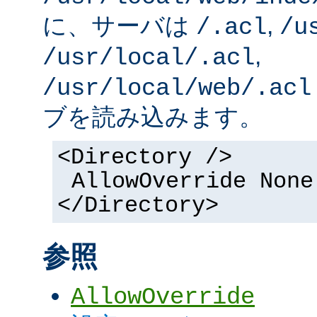
に、サーバは
,
/.acl
/u
,
/usr/local/.acl
/usr/local/web/.acl
ブを読み込みます。
<Directory />
AllowOverride None
</Directory>
参照
AllowOverride