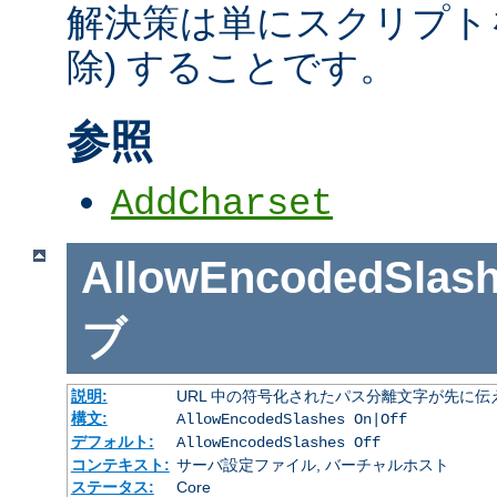
解決策は単にスクリプトを
除) することです。
参照
AddCharset
AllowEncodedSlas
ブ
説明:
URL 中の符号化されたパス分離文字が先に
構文:
AllowEncodedSlashes On|Off
デフォルト:
AllowEncodedSlashes Off
コンテキスト:
サーバ設定ファイル, バーチャルホスト
ステータス:
Core