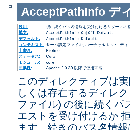
AcceptPathInfo
デ
説明:
後に続くパス名情報を受け付けるリソースの
構文:
AcceptPathInfo On|Off|Default
デフォルト:
AcceptPathInfo Default
コンテキスト:
サーバ設定ファイル, バーチャルホスト, ディレクトリ
上書き:
FileInfo
ステータス:
Core
モジュール:
core
互換性:
Apache 2.0.30 以降で使用可能
このディレクティブは実
しくは存在するディレク
ファイル) の後に続く
エストを受け付けるか 
ます。続きのパス名情報