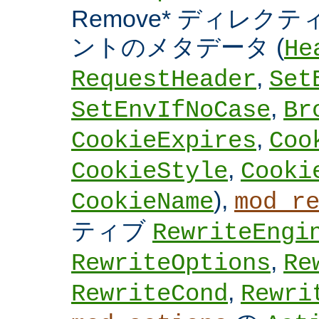
Remove* ディレクテ
ントのメタデータ (
He
,
RequestHeader
Set
,
SetEnvIfNoCase
Br
,
CookieExpires
Coo
,
CookieStyle
Cooki
),
CookieName
mod_r
ティブ
RewriteEngi
,
RewriteOptions
Re
,
RewriteCond
Rewri