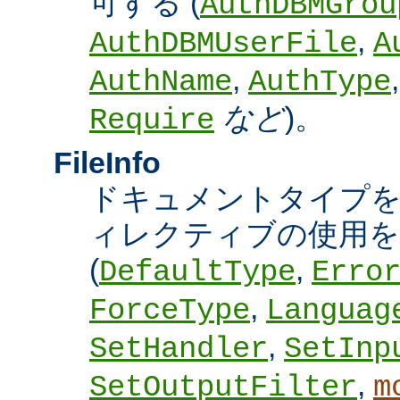
可する (
AuthDBMGrou
,
AuthDBMUserFile
A
,
AuthName
AuthType
など
)。
Require
FileInfo
ドキュメントタイプ
ィレクティブの使用を
(
,
DefaultType
Erro
,
ForceType
Languag
,
SetHandler
SetInp
,
SetOutputFilter
m