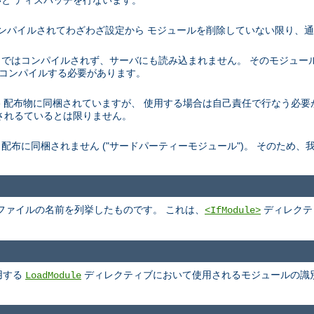
と ディスパッチを行ないます。
トでコンパイルされてわざわざ設定から モジュールを削除していない限り、
デフォルトではコンパイルされず、サーバにも読み込まれません。 そのモジュ
を再コンパイルする必要があります。
、 Apache 配布物に同梱されていますが、 使用する場合は自己責任で行なう
されるているとは限りません。
pache 配布に同梱されません ("サードパーティーモジュール")。 そのた
ファイルの名前を列挙したものです。 これは、
ディレクテ
<IfModule>
用する
ディレクティブにおいて使用されるモジュールの識
LoadModule