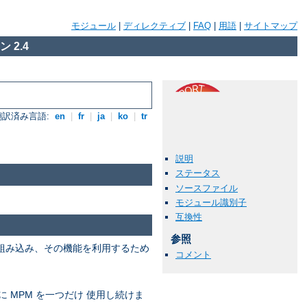
モジュール
|
ディレクティブ
|
FAQ
|
用語
|
サイトマップ
 2.4
翻訳済み言語:
en
|
fr
|
ja
|
ko
|
tr
説明
ステータス
ソースファイル
モジュール識別子
互換性
参照
を組み込み、その機能を利用するため
コメント
に MPM を一つだけ 使用し続けま