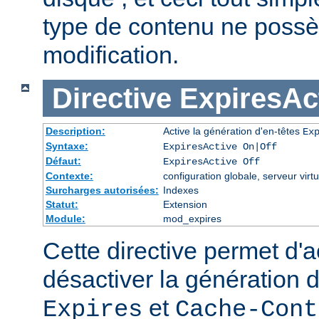
type de contenu ne possè
modification.
Directive
ExpiresAc
Description:
Active la génération d'en-têtes
Ex
Syntaxe:
ExpiresActive On|Off
Défaut:
ExpiresActive Off
Contexte:
configuration globale, serveur virtu
Surcharges autorisées:
Indexes
Statut:
Extension
Module:
mod_expires
Cette directive permet d'a
désactiver la génération 
et
Expires
Cache-Cont