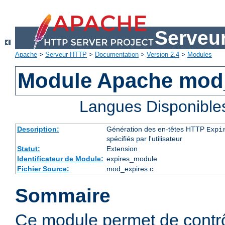
Serveu
Apache
>
Serveur HTTP
>
Documentation
>
Version 2.4
>
Modules
Module Apache mod
Langues Disponible
Description:
Génération des en-têtes HTTP
Expi
spécifiés par l'utilisateur
Statut:
Extension
Identificateur de Module:
expires_module
Fichier Source:
mod_expires.c
Sommaire
Ce module permet de contrôl