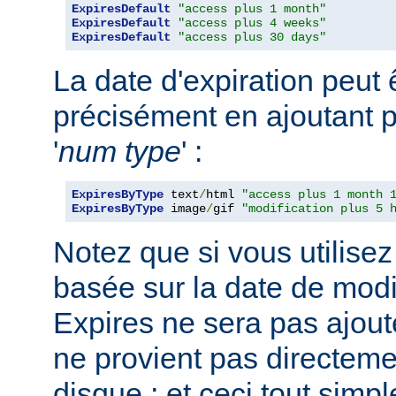
ExpiresDefault
"access plus 1 month"
ExpiresDefault
"access plus 4 weeks"
ExpiresDefault
"access plus 30 days"
La date d'expiration peut 
précisément en ajoutant p
'
num
type
' :
ExpiresByType
 text
/
html 
"access plus 1 month 
ExpiresByType
 image
/
gif 
"modification plus 5 
Notez que si vous utilisez
basée sur la date de modif
Expires ne sera pas ajout
ne provient pas directemen
disque ; et ceci tout sim