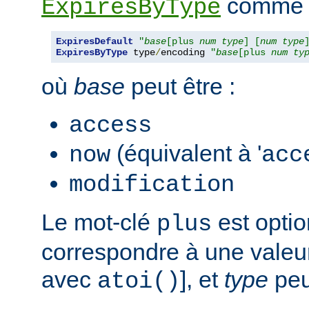
comme s
ExpiresByType
ExpiresDefault
"
base
[plus 
num
type
] [
num
type
ExpiresByType
 type
/
encoding 
"
base
[plus 
num
ty
où
base
peut être :
access
(équivalent à '
now
acc
modification
Le mot-clé
est opti
plus
correspondre à une valeur
avec
], et
type
peut
atoi()