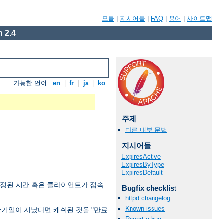
모듈
|
지시어들
|
FAQ
|
용어
|
사이트맵
 2.4
가능한 언어:
en
|
fr
|
ja
|
ko
주제
다른 내부 문법
지시어들
ExpiresActive
ExpiresByType
ExpiresDefault
수정된 시간 혹은 클라이언트가 접속
Bugfix checklist
httpd changelog
Known issues
만기일이 지났다면 캐쉬된 것을 "만료
Report a bug