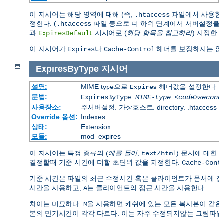
이 지시어는 해당 영역에 대해 (즉,
파일에서 사용한
.htaccess
정한다. (
파일 등으로 더 하위 단계에서 서버설정을
.htaccess
과
지시어로 (
해당 항목을 참고하라
) 지정
ExpiresDefault
이 지시어가
나
헤더를 보장하지는 않
Expires
Cache-Control
ExpiresByType
지시어
설명:
MIME type으로
헤더값을 설정한다
Expires
문법:
ExpiresByType
MIME-type
<code>secon
사용장소:
주서버설정, 가상호스트, directory, .htaccess
Override 옵션:
Indexes
상태:
Extension
모듈:
mod_expires
이 지시어는 특정 종류의 (
에를 들어
,
) 문서에 대한
text/html
결정할때 기준 시간에 더할 초단위 값을 지정한다.
Cache-Con
기준 시간은 파일의 최근 수정시간 혹은 클라이언트가 문서에 
시간을 사용하고,
는 클라이언트의 접근 시간을 사용한다.
A
차이는 미묘하다.
을 사용하면 캐쉬에 있는 모든 복사본이 같은
M
본의 만기시간이 각각 다르다. 이는 자주 수정되지않는 그림파일