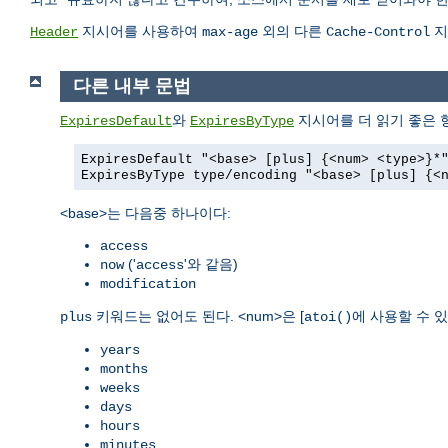
지시어를 사용하여
외의 다른
지
Header
max-age
Cache-Control
다른 내부 문법
와
지시어를 더 읽기 좋은 
ExpiresDefault
ExpiresByType
ExpiresDefault "<base> [plus] {<num> <type>}*
ExpiresByType type/encoding "<base> [plus] {<
<base>는 다음중 하나이다:
access
('
'와 같음)
now
access
modification
키워드는 없어도 된다. <num>은 [
에 사용할 수 있
plus
atoi()
years
months
weeks
days
hours
minutes