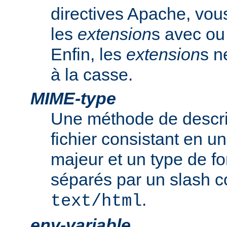
directives Apache, vou
les
extension
s avec ou 
Enfin, les
extension
s n
à la casse.
MIME-type
Une méthode de descrip
fichier consistant en u
majeur et un type de f
séparés par un slash
.
text/html
env-variable