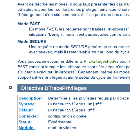
Avant de décrire les modes, il nous faut présenter les cas d'ut
utilisateurs pour leur confort, et les protéger, ainsi que le se
l'hébergement d'un site commercial - il se peut que des utili
Mode FAST
En mode
FAST
, les requêtes sont traitées "in-process"
situations "Benign", mais n'est pas sécurisé contre un
Mode SECURE
Une requête en mode
SECURE
génère un sous-process
avec suexec, mais il reste valable tout au long du cycle
Vous pouvez sélectionner différents
s pour 
PrivilegesMode
FAST
convient lorsque les utilisateurs sont sûrs et/ou n'ont 
sûr peut s'exécuter "in-process". Cependant, même en mod
supportant les privilèges
avant le début du cycle de traitemen
Directive
DTracePrivileges
Description:
Détermine si les privilèges requis par dtrace 
Syntaxe:
DTracePrivileges On|Off
Défaut:
DTracePrivileges Off
Contexte:
configuration globale
Statut:
Expérimental
Module:
mod_privileges