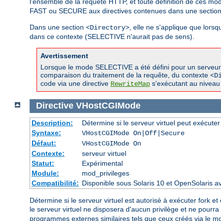
l'ensemble de la requête HTTP, et toute définition de ces m
FAST ou SECURE aux directives contenues dans une sectio
Dans une section
, elle ne s'applique que lor
<Directory>
dans ce contexte (SELECTIVE n'aurait pas de sens).
Avertissement
Lorsque le mode SELECTIVE a été défini pour un serveur vir
comparaison du traitement de la requête, du contexte
<D
code via une directive
s'exécutant au niveau 
RewriteMap
Directive
VHostCGIMode
Description:
Détermine si le serveur virtuel peut exécuter
Syntaxe:
VHostCGIMode On|Off|Secure
Défaut:
VHostCGIMode On
Contexte:
serveur virtuel
Statut:
Expérimental
Module:
mod_privileges
Compatibilité:
Disponible sous Solaris 10 et OpenSolaris 
Détermine si le serveur virtuel est autorisé à exécuter fork et 
le serveur virtuel ne disposera d'aucun privilège et ne pourr
programmes externes similaires tels que ceux créés via le 