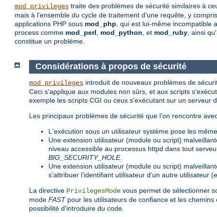
traite des problèmes de sécurité similaires à c
mod_privileges
mais à l'ensemble du cycle de traitement d'une requête, y compris 
applications PHP sous
mod_php
, qui est lui-même incompatible 
process comme
mod_perl
,
mod_python
, et
mod_ruby
, ainsi q
constitue un problème.
Considérations à propos de sécurité
introduit de nouveaux problèmes de sécurit
mod_privileges
Ceci s'applique aux modules non sûrs, et aux scripts s'ex
exemple les scripts CGI ou ceux s'exécutant sur un serveur 
Les principaux problèmes de sécurité que l'on rencontre avec
L'exécution sous un utilisateur système pose les mê
Une extension utilisateur (module ou script) malveillan
niveau accessible au processus httpd dans tout serveur 
BIG_SECURITY_HOLE
.
Une extension utilisateur (module ou script) malveillan
s'attribuer l'identifiant utilisateur d'un autre utilisateu
La directive
vous permet de sélectionner s
PrivilegesMode
mode
FAST
pour les utilisateurs de confiance et les chemin
possibilité d'introduire du code.