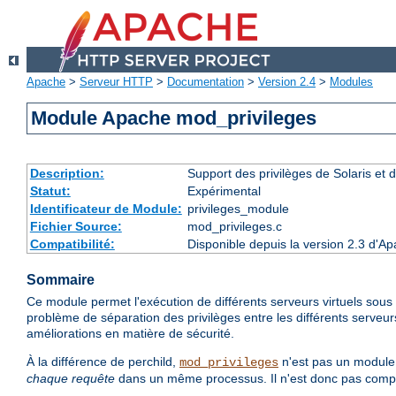
Apache
>
Serveur HTTP
>
Documentation
>
Version 2.4
>
Modules
Module Apache mod_privileges
Description:
Support des privilèges de Solaris et de
Statut:
Expérimental
Identificateur de Module:
privileges_module
Fichier Source:
mod_privileges.c
Compatibilité:
Disponible depuis la version 2.3 d'Ap
Sommaire
Ce module permet l'exécution de différents serveurs virtuels sous d
problème de séparation des privilèges entre les différents serveur
améliorations en matière de sécurité.
À la différence de perchild,
n'est pas un module 
mod_privileges
chaque requête
dans un même processus. Il n'est donc pas compati