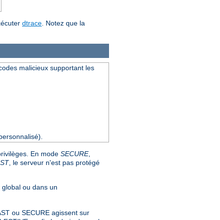
xécuter
dtrace
. Notez que la
s codes malicieux supportant les
ersonnalisé).
 privilèges. En mode
SECURE
,
AST
, le serveur n'est pas protégé
u global ou dans un
s FAST ou SECURE agissent sur