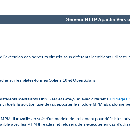
Serveur HTTP Apache Versio
 l'exécution des serveurs virtuels sous différents identifiants utilisateur
ache sur les plates-formes Solaris 10 et OpenSolaris
ifférents identifiants Unix
User
et
Group
, et avec différents
Privilèges 
s virtuels la solution que devait apporter le module MPM abandonné perc
MPM. Il travaille
au sein
d'un modèle de traitement pour définir les pri
ble avec les MPM threadés, et refusera de s'exécuter en cas d'utilisa