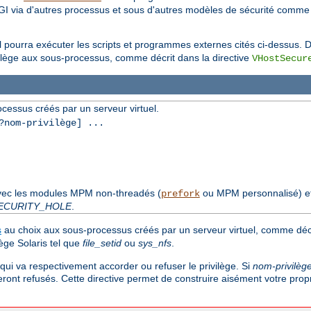
I via d'autres processus et sous d'autres modèles de sécurité comm
el pourra exécuter les scripts et programmes externes cités ci-dessus. Dé
ilège aux sous-processus, comme décrit dans la directive
VHostSecur
cessus créés par un serveur virtuel.
nom-privilège] ...
avec les modules MPM non-threadés (
ou MPM personnalisé) e
prefork
ECURITY_HOLE
.
s
au choix aux sous-processus créés par un serveur virtuel, comme décri
ège Solaris tel que
file_setid
ou
sys_nfs
.
qui va respectivement accorder ou refuser le privilège. Si
nom-privilèg
eront refusés. Cette directive permet de construire aisément votre prop