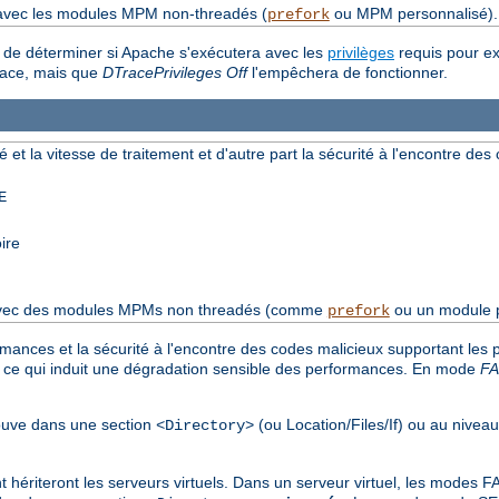
 avec les modules MPM non-threadés (
ou MPM personnalisé).
prefork
t de déterminer si Apache s'exécutera avec les
privilèges
requis pour e
Trace, mais que
DTracePrivileges Off
l'empêchera de fonctionner.
é et la vitesse de traitement et d'autre part la sécurité à l'encontre de
E
ire
s avec des modules MPMs non threadés (comme
ou un module p
prefork
rmances et la sécurité à l'encontre des codes malicieux supportant les
, ce qui induit une dégradation sensible des performances. En mode
F
trouve dans une section
(ou Location/Files/If) ou au nivea
<Directory>
nt hériteront les serveurs virtuels. Dans un serveur virtuel, les mode