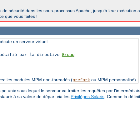
ous de sécurité dans les sous-processus Apache, jusqu'à leur exécution a
ce que vous faites !
xécute un serveur virtuel.
spécifié par la directive
Group
avec les modules MPM non-threadés (
ou MPM personnalisé).
prefork
upe unix sous lequel le serveur va traiter les requêtes par l'intermédiaire
estauré à sa valeur de départ via les
Privilèges Solaris
. Comme la défini