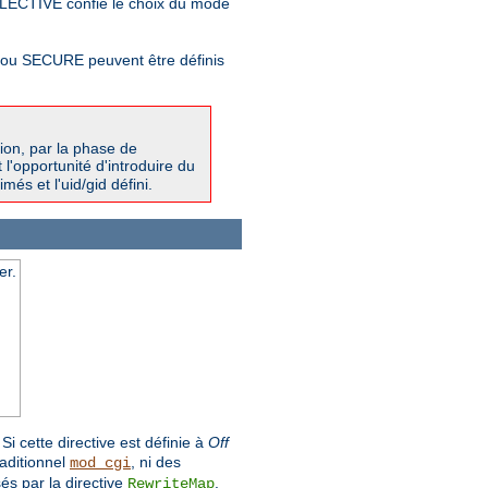
LECTIVE confie le choix du mode
T ou SECURE peuvent être définis
ion, par la phase de
l'opportunité d'introduire du
més et l'uid/gid défini.
er.
i cette directive est définie à
Off
raditionnel
, ni des
mod_cgi
és par la directive
.
RewriteMap