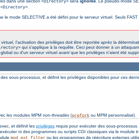
odes dans une section
sera
ignorée
. Le pseudo-mode SE
<Directory>
n
.
<Directory>
sque le mode SELECTIVE a été défini pour le serveur virtuel. Seuls FAS
tuel, l'activation des privilèges doit être reportée
après
la déterminat
qui s'applique à la requête. Ceci peut donner à un attaquant 
irectory>
global ou d'un serveur virtuel
avant
que les privilèges n'aient été suppri
 des sous-processus, et définit les privilèges disponibles pour ces derni
avec les modules MPM non-threadés (
ou MPM personnalisé).
prefork
exec, et définit les
privilèges
requis pour exécuter des sous-processus. S
a exécuter ni des programmes ou scripts CGI classiques via le module t
module
ou les programmes de réécriture externes utilis
mod_ext_filter