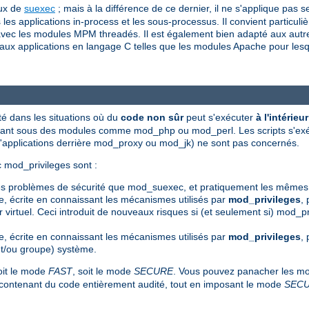
eux de
suexec
; mais à la différence de ce dernier, il ne s'applique pa
les applications in-process et les sous-processus. Il convient particuli
avec les modules MPM threadés. Il est également bien adapté aux autres
u'aux applications en langage C telles que les modules Apache pour lesq
é dans les situations où du
code non sûr
peut s'exécuter
à l'intérie
écutant sous des modules comme mod_php ou mod_perl. Les scripts s'e
d'applications derrière mod_proxy ou mod_jk) ne sont pas concernés.
 mod_privileges sont :
mes problèmes de sécurité que mod_suexec, et pratiquement les mêmes
te, écrite en connaissant les mécanismes utilisés par
mod_privileges
, 
virtuel. Ceci introduit de nouveaux risques si (et seulement si) mod_pr
te, écrite en connaissant les mécanismes utilisés par
mod_privileges
,
r (et/ou groupe) système.
oit le mode
FAST
, soit le mode
SECURE
. Vous pouvez panacher les mod
s contenant du code entièrement audité, tout en imposant le mode
SEC