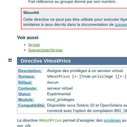
Fait référence au groupe donné par son numéro.
Sécurité
Cette directive ne peut pas être utilisée pour exécuter A
similaires à ceux décrits dans la documentation de
suexe
Voir aussi
Group
SuexecUserGroup
Directive
VHostPrivs
Description:
Assigne des privilèges à un serveur virtuel.
Syntaxe:
VHostPrivs [+-]?
nom-privilège
[[+-]?
Défaut:
Aucun
Contexte:
serveur virtuel
Statut:
Expérimental
Module:
mod_privileges
Compatibilité:
Disponible sous Solaris 10 et OpenSolaris 
construit avec l'option de compilation
BIG_S
La directive
permet d'assigner des
privilèges
au 
VHostPrivs
sys_nfs
.