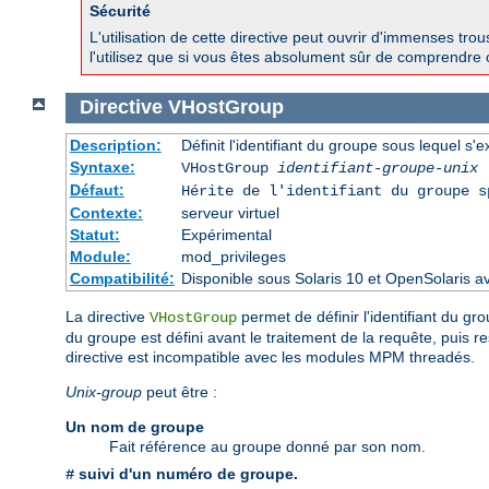
Sécurité
L'utilisation de cette directive peut ouvrir d'immenses tr
l'utilisez que si vous êtes absolument sûr de comprendre 
Directive
VHostGroup
Description:
Définit l'identifiant du groupe sous lequel s'e
Syntaxe:
VHostGroup
identifiant-groupe-unix
Défaut:
Hérite de l'identifiant du groupe 
Contexte:
serveur virtuel
Statut:
Expérimental
Module:
mod_privileges
Compatibilité:
Disponible sous Solaris 10 et OpenSolaris 
La directive
permet de définir l'identifiant du gro
VHostGroup
du groupe est défini avant le traitement de la requête, puis r
directive est incompatible avec les modules MPM threadés.
Unix-group
peut être :
Un nom de groupe
Fait référence au groupe donné par son nom.
suivi d'un numéro de groupe.
#