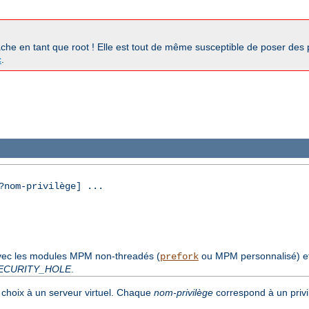
pache en tant que root ! Elle est tout de même susceptible de poser des
c
.
nom-privilège] ...
avec les modules MPM non-threadés (
ou MPM personnalisé) e
prefork
ECURITY_HOLE
.
choix à un serveur virtuel. Chaque
nom-privilège
correspond à un privi