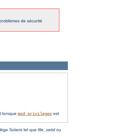
 problèmes de sécurité
t lorsque
est
mod_privileges
lège Solaris tel que
file_setid
ou