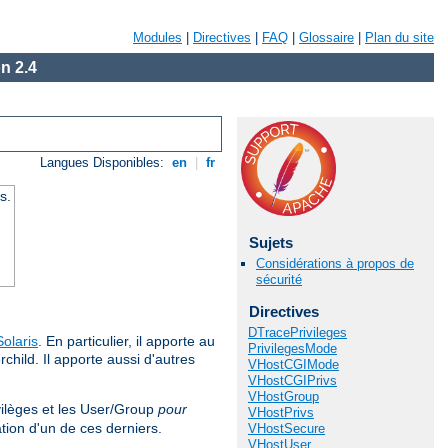
Modules
|
Directives
|
FAQ
|
Glossaire
|
Plan du site
n 2.4
Langues Disponibles:
en
|
fr
s.
Sujets
Considérations à propos de
sécurité
Directives
DTracePrivileges
Solaris
. En particulier, il apporte au
PrivilegesMode
hild. Il apporte aussi d'autres
VHostCGIMode
VHostCGIPrivs
VHostGroup
vilèges et les User/Group
pour
VHostPrivs
tion d'un de ces derniers.
VHostSecure
VHostUser