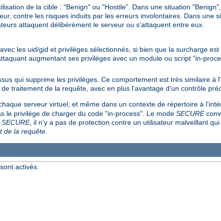
ilisation de la cible : "Benign" ou "Hostile". Dans une situation "Benign
rveur, contre les risques induits par les erreurs involontaires. Dans une s
sateurs attaquent délibérément le serveur ou s'attaquent entre eux.
 avec les uid/gid et privilèges sélectionnés, si bien que la surcharge es
 attaquant augmentant ses privilèges avec un module ou script "in-proce
us qui supprime les privilèges. Ce comportement est très similaire à
 de traitement de la requête, avec en plus l'avantage d'un contrôle préc
chaque serveur virtuel, et même dans un contexte de répertoire à l'inté
pas le privilège de charger du code "in-process". Le mode
SECURE
convi
e
SECURE
, il n'y a pas de protection contre un utilisateur malveillant qui
t de la requête.
sont activés.