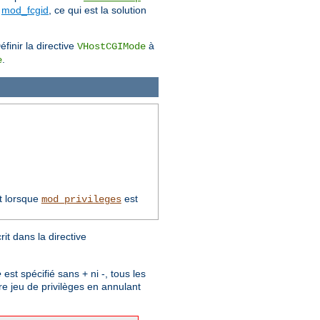
e
mod_fcgid
, ce qui est la solution
finir la directive
à
VHostCGIMode
.
e
t lorsque
est
mod_privileges
t dans la directive
e
est spécifié sans + ni -, tous les
re jeu de privilèges en annulant