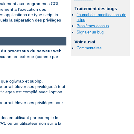
s seulement aux programmes CGI,
Traitement des bugs
èrement à l'exécution des
 applications de type script in-
Journal des modifications de
httpd
uels la séparation des privilèges
Problèmes connus
Signaler un bug
Voir aussi
Commentaires
ur du processus du serveur web
.
xécutant en externe (comme par
 que cgiwrap et suphp.
pourrait élever ses privilèges à tout
ivileges est compilé avec l'option
 pourrait élever ses privilèges pour
es en utilisant par exemple le
URE
où un utilisateur non sûr a la