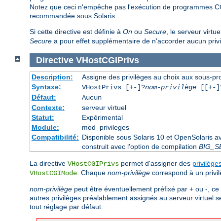
Notez que ceci n'empêche pas l'exécution de programmes CG
recommandée sous Solaris.
Si cette directive est définie à
On
ou
Secure
, le serveur virtu
Secure
a pour effet supplémentaire de n'accorder aucun priv
Directive
VHostCGIPrivs
Description:
Assigne des privilèges au choix aux sous-pro
Syntaxe:
VHostPrivs [+-]?
nom-privilège
[[+-]?
Défaut:
Aucun
Contexte:
serveur virtuel
Statut:
Expérimental
Module:
mod_privileges
Compatibilité:
Disponible sous Solaris 10 et OpenSolaris 
construit avec l'option de compilation
BIG_S
La directive
permet d'assigner des
privilège
VHostCGIPrivs
. Chaque
nom-privilège
correspond à un privil
VHostCGIMode
nom-privilège
peut être éventuellement préfixé par + ou -, ce 
autres privilèges préalablement assignés au serveur virtuel s
tout réglage par défaut.