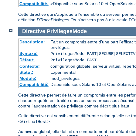
Compatibilité:
>Disponible sous Solaris 10 et OpenSolaris
Cette directive qui s'applique à l'ensemble du serveur perme
définition
DTracePrivileges On
n'activera pas à elle-seule D
Directive
PrivilegesMode
Description:
Fait un compromis entre d'une part l'efficacit
privilèges.
Syntaxe:
PrivilegesMode FAST|SECURE|SELECTIV
Défaut:
PrivilegesMode FAST
Contexte:
configuration globale, serveur virtuel, réperto
Statut:
Expérimental
Module:
mod_privileges
Compatibilité:
Disponible sous Solaris 10 et OpenSolari
Cette directive permet de faire un compromis entre les perfo
chaque requête est traitée dans un sous-processus sécurisé
contre l'augmentation de privilège comme décrit plus haut.
Cette directive est sensiblement différente selon qu'elle se 
.
<VirtualHost>
Au niveau global, elle définit un comportement par défaut do