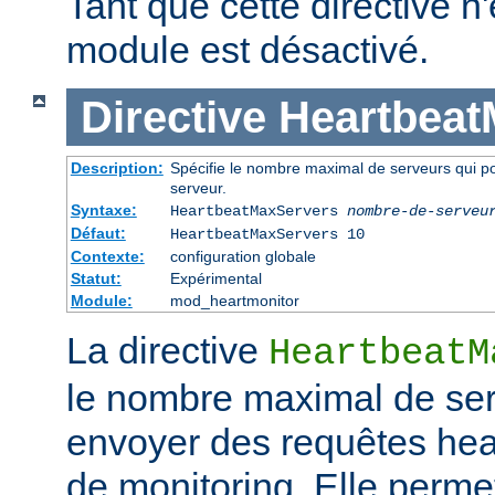
Tant que cette directive n'
module est désactivé.
Directive
Heartbeat
Description:
Spécifie le nombre maximal de serveurs qui p
serveur.
Syntaxe:
HeartbeatMaxServers
nombre-de-serveu
Défaut:
HeartbeatMaxServers 10
Contexte:
configuration globale
Statut:
Expérimental
Module:
mod_heartmonitor
La directive
HeartbeatM
le nombre maximal de ser
envoyer des requêtes hea
de monitoring. Elle permet