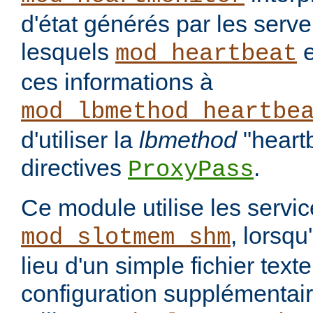
d'état générés par les serve
lesquels
e
mod_heartbeat
ces informations à
mod_lbmethod_heartbe
d'utiliser la
lbmethod
"heart
directives
.
ProxyPass
Ce module utilise les servi
, lorsqu
mod_slotmem_shm
lieu d'un simple fichier tex
configuration supplémentair