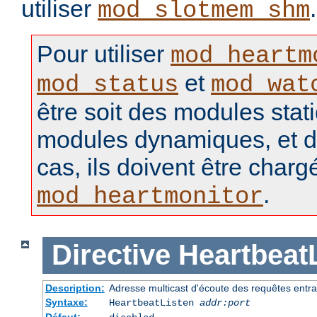
utiliser
.
mod_slotmem_shm
Pour utiliser
mod_heartm
et
mod_status
mod_wat
être soit des modules stat
modules dynamiques, et d
cas, ils doivent être charg
.
mod_heartmonitor
Directive
Heartbeat
Description:
Adresse multicast d'écoute des requêtes entr
Syntaxe:
HeartbeatListen
addr:port
Défaut: