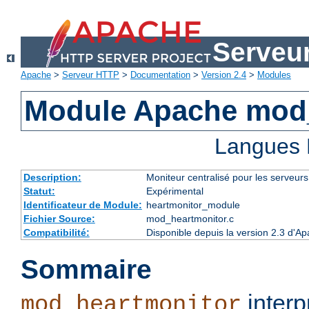
Serveu
Apache
>
Serveur HTTP
>
Documentation
>
Version 2.4
>
Modules
Module Apache mod
Langues 
Description:
Moniteur centralisé pour les serveur
Statut:
Expérimental
Identificateur de Module:
heartmonitor_module
Fichier Source:
mod_heartmonitor.c
Compatibilité:
Disponible depuis la version 2.3 d'A
Sommaire
interp
mod_heartmonitor