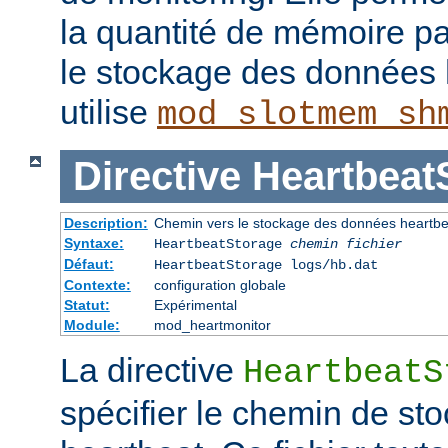
la quantité de mémoire p
le stockage des données 
utilise
mod_slotmem_sh
Directive
Heartbeat
Description:
Chemin vers le stockage des données heartbe
Syntaxe:
HeartbeatStorage
chemin fichier
Défaut:
HeartbeatStorage logs/hb.dat
Contexte:
configuration globale
Statut:
Expérimental
Module:
mod_heartmonitor
La directive
HeartbeatS
spécifier le chemin de s