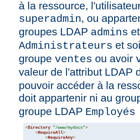
à la ressource, l'utilisateur
, ou apparte
superadmin
groupes LDAP
et
admins
et soi
Administrateurs
groupe
ou avoir
ventes
valeur de l'attribut LDAP
pouvoir accéder à la ressou
doit appartenir ni au gro
groupe LDAP
Employés
<
Directory
"/www/mydocs"
>
<
RequireAll
>
<
RequireAny
>