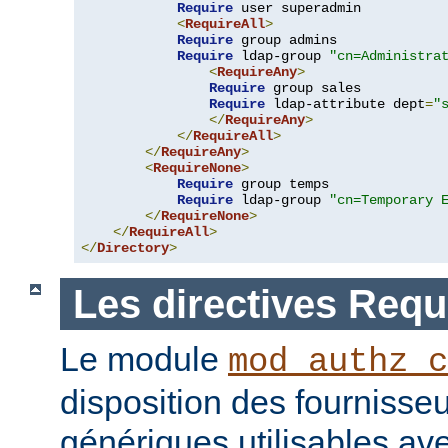
Require
 user superadmin

<
RequireAll
>
Require
 group admins

Require
 ldap-group 
"cn=Administra
<
RequireAny
>
Require
 group sales

Require
 ldap-attribute dept
=
"
</
RequireAny
>
</
RequireAll
>
</
RequireAny
>
<
RequireNone
>
Require
 group temps

Require
 ldap-group 
"cn=Temporary 
</
RequireNone
>
</
RequireAll
>
</
Directory
>
Les directives Requ
Le module
mod_authz_c
disposition des fournisseu
génériques utilisables ave