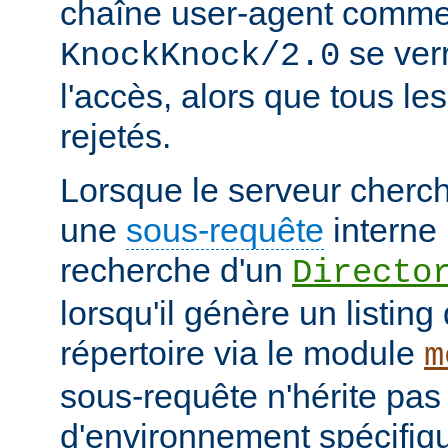
chaîne user-agent comme
se verr
KnockKnock/2.0
l'accès, alors que tous le
rejetés.
Lorsque le serveur cherc
une
sous-requête
interne 
recherche d'un
Directo
lorsqu'il génère un listin
répertoire via le module
m
sous-requête n'hérite pas
d'environnement spécifiqu