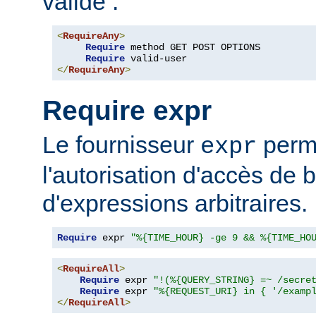
valide :
<
RequireAny
>
Require
 method GET POST OPTIONS

Require
</
RequireAny
>
Require expr
Le fournisseur
perme
expr
l'autorisation d'accès de 
d'expressions arbitraires.
Require
 expr 
"%{TIME_HOUR} -ge 9 && %{TIME_HO
<
RequireAll
>
Require
 expr 
"!(%{QUERY_STRING} =~ /secre
Require
 expr 
"%{REQUEST_URI} in { '/examp
</
RequireAll
>