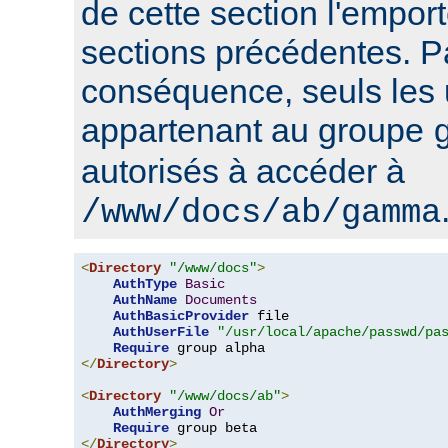
de cette section l'emport
sections précédentes. P
conséquence, seuls les u
appartenant au groupe
autorisés à accéder à
/www/docs/ab/gamma
<
Directory
"/www/docs"
>
AuthType
Basic
AuthName
Documents
AuthBasicProvider
 file

AuthUserFile
"/usr/local/apache/passwd/pa
Require
</
Directory
>
<
Directory
"/www/docs/ab"
>
AuthMerging
Or
Require
</
Directory
>