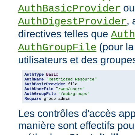
ou
AuthBasicProvider
,
AuthDigestProvider
directives telles que
Auth
(pour la
AuthGroupFile
utilisateurs et des groupe
AuthType
Basic
AuthName
"Restricted Resource"
AuthBasicProvider
AuthUserFile
"/web/users"
AuthGroupFile
"/web/groups"
Require
 group admin
Les contrôles d'accès app
manière sont effectifs po