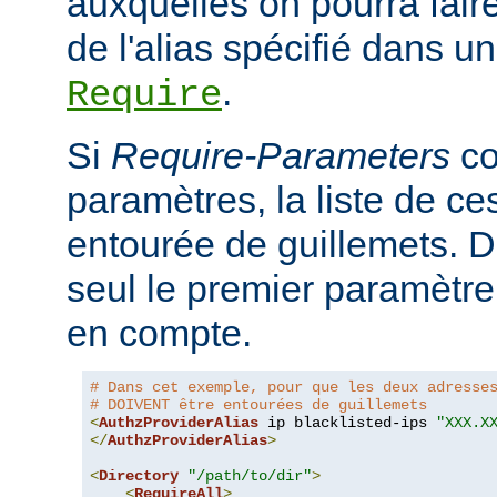
auxquelles on pourra faire
de l'alias spécifié dans un
.
Require
Si
Require-Parameters
co
paramètres, la liste de ces
entourée de guillemets. D
seul le premier paramètre 
en compte.
# Dans cet exemple, pour que les deux adresse
# DOIVENT être entourées de guillemets
<
AuthzProviderAlias
 ip blacklisted-ips 
"XXX.X
</
AuthzProviderAlias
>
<
Directory
"/path/to/dir"
>
<
RequireAll
>