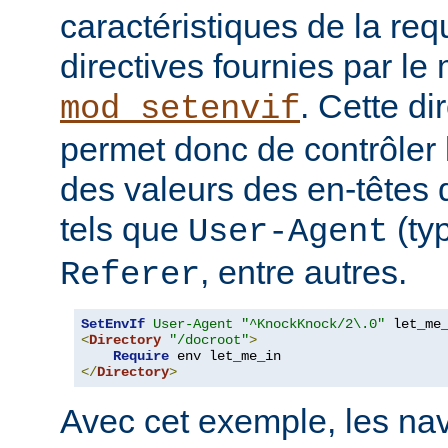
caractéristiques de la requ
directives fournies par le
. Cette di
mod_setenvif
permet donc de contrôler 
des valeurs des en-têtes
tels que
(ty
User-Agent
, entre autres.
Referer
SetEnvIf
User-Agent
"^KnockKnock/2\.0"
<
Directory
"/docroot"
>
Require
</
Directory
>
Avec cet exemple, les nav