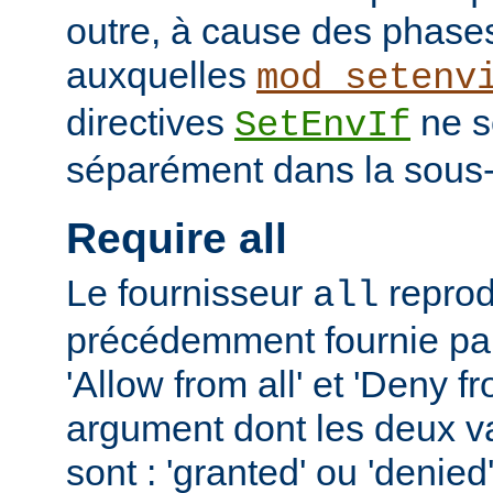
outre, à cause des phases
auxquelles
mod_setenv
directives
ne s
SetEnvIf
séparément dans la sous-
Require all
Le fournisseur
reprodu
all
précédemment fournie par 
'Allow from all' et 'Deny fr
argument dont les deux v
sont : 'granted' ou 'denie