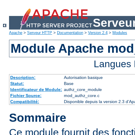
Serveu
Apache
>
Serveur HTTP
>
Documentation
>
Version 2.4
>
Modules
Module Apache mod
Langues 
Description:
Autorisation basique
Statut:
Base
Identificateur de Module:
authz_core_module
Fichier Source:
mod_authz_core.c
Compatibilité:
Disponible depuis la version 2.3 d'
Sommaire
Ce module fournit des fonct