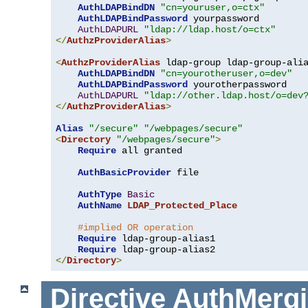
AuthLDAPBindDN
"cn=youruser,o=ctx"
AuthLDAPBindPassword
 yourpassword

AuthLDAPURL
"ldap://ldap.host/o=ctx"
</
AuthzProviderAlias
>
<
AuthzProviderAlias
 ldap-group ldap-group-ali
AuthLDAPBindDN
"cn=yourotheruser,o=dev"
AuthLDAPBindPassword
 yourotherpassword

AuthLDAPURL
"ldap://other.ldap.host/o=dev
</
AuthzProviderAlias
>
Alias
"/secure"
"/webpages/secure"
<
Directory
"/webpages/secure"
>
Require
 all granted

AuthBasicProvider
 file

AuthType
Basic
AuthName
LDAP_Protected_Place
#implied OR operation
Require
 ldap-group-alias1

Require
</
Directory
>
Directive
AuthMerg