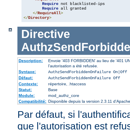
Require
 not blacklisted-ips

Require
 all granted

</
RequireAll
>
</
Directory
>
Directive
AuthzSendForbidde
Description:
Envoie '403 FORBIDDEN' au lieu de '401 UNAU
l'autorisation a été refusée.
Syntaxe:
AuthzSendForbiddenOnFailure On|Off
Défaut:
AuthzSendForbiddenOnFailure Off
Contexte:
répertoire, .htaccess
Statut:
Base
Module:
mod_authz_core
Compatibilité:
Disponible depuis la version 2.3.11 d'Apac
Par défaut, si l'authentific
que l'autorisation est r