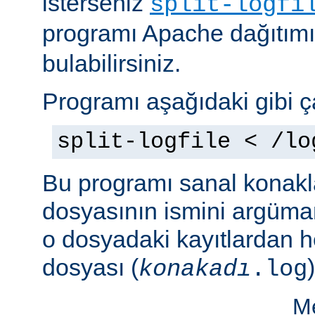
isterseniz
split-logfi
programı Apache dağıtım
bulabilirsiniz.
Programı aşağıdaki gibi çal
split-logfile < /lo
Bu programı sanal konakla
dosyasının ismini argüman 
o dosyadaki kayıtlardan he
dosyası (
)
konakadı
.log
Me