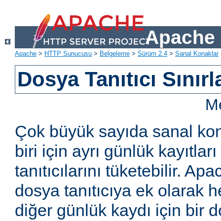
Apache 
Apache
>
HTTP Sunucusu
>
Belgeleme
>
Sürüm 2.4
>
Sanal Konaklar
Dosya Tanıtıcı Sınırl
Me
Çok büyük sayıda sanal kon
biri için ayrı günlük kayıtla
tanıtıcılarını tüketebilir. Ap
dosya tanıtıcıya ek olarak h
diğer günlük kaydı için bir do