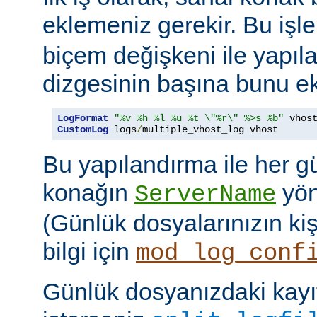
eklemeniz gerekir. Bu işl
biçem değişkeni ile yapıla
dizgesinin başına bunu ek
LogFormat
"%v %h %l %u %t \"%r\" %>s %b"
CustomLog
 logs
/
multiple_vhost_log vhost
Bu yapılandırma ile her g
konağın
yöne
ServerName
(Günlük dosyalarınızın kişis
bilgi için
mod_log_conf
Günlük dosyanızdaki kayıt