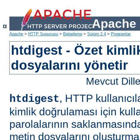
Apache 
Apache
>
HTTP Sunucusu
>
Belgeleme
>
Sürüm 2.4
>
Programlar
htdigest - Özet kiml
dosyalarını yönetir
Mevcut Dill
, HTTP kullanıcıl
htdigest
kimlik doğrulaması için kulla
parolalarının saklanmasında
metin dosyalarını oluşturm