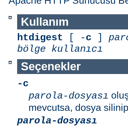
Apache HTTP Sunucusu Belg
Kullanım
htdigest
[ -
c
]
par
bölge
kullanıcı
Seçenekler
-c
oluş
parola-dosyası
mevcutsa, dosya silinip
parola-dosyası