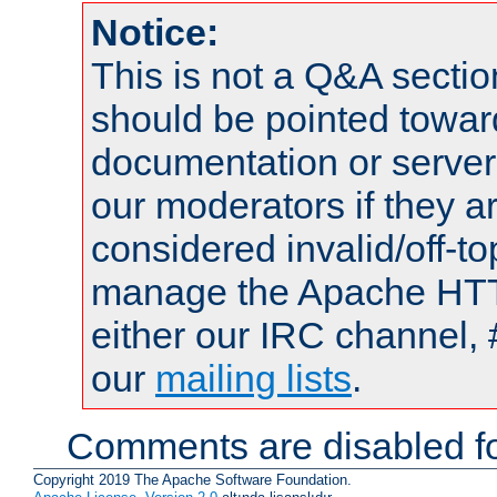
Notice:
This is not a Q&A sect
should be pointed towar
documentation or serve
our moderators if they a
considered invalid/off-t
manage the Apache HTTP
either our IRC channel, 
our
mailing lists
.
Comments are disabled fo
Copyright 2019 The Apache Software Foundation.