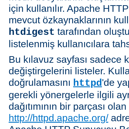
için kullanılır. Apache HT
mevcut özkaynaklarının kul
tarafından oluşt
htdigest
listelenmiş kullanıcılara tahsi
Bu kılavuz sayfası sadece k
değiştirgelerini listeler. Kull
doğrulamasını
'de ya
httpd
gerekli yönergelerle ilgili ay
dağıtımının bir parçası olan
http://httpd.apache.org/
adre