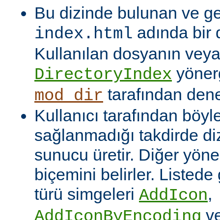
Bu dizinde bulunan ve ge
adında bir 
index.html
Kullanılan dosyanın veya
yönerg
DirectoryIndex
tarafından denet
mod_dir
Kullanıcı tarafından böyl
sağlanmadığı takdirde dizi
sunucu üretir. Diğer yöne
biçemini belirler. Listede
türü simgeleri
,
AddIcon
v
AddIconByEncoding