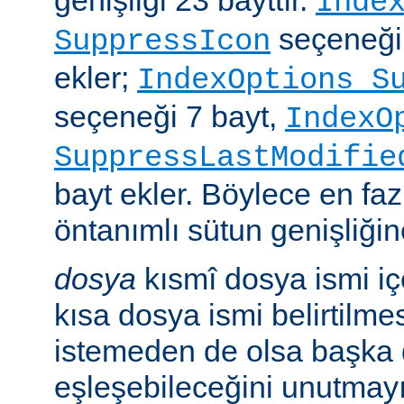
genişliği 23 bayttır.
Inde
seçeneği
SuppressIcon
ekler;
IndexOptions S
seçeneği 7 bayt,
IndexO
SuppressLastModifie
bayt ekler. Böylece en faz
öntanımlı sütun genişliğine
dosya
kısmî dosya ismi i
kısa dosya ismi belirtilm
istemeden de olsa başka 
eşleşebileceğini unutmayı