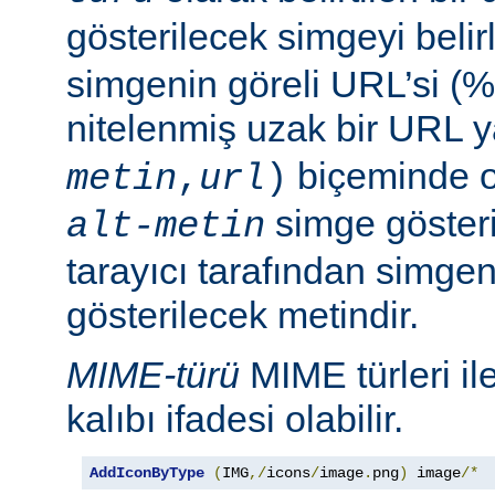
gösterilecek simgeyi belir
simgenin göreli URL’si (%
nitelenmiş uzak bir URL 
biçeminde ol
metin
,
url
)
simge göster
alt-metin
tarayıcı tarafından simge
gösterilecek metindir.
MIME-türü
MIME türleri il
kalıbı ifadesi olabilir.
AddIconByType
(
IMG
,/
icons
/
image
.
png
)
 image
/*