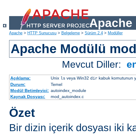
Apache 
Apache
>
HTTP Sunucusu
>
Belgeleme
>
Sürüm 2.4
>
Modüller
Apache Modülü mod
Mevcut Diller:
e
Açıklama:
Unix
veya Win32
kabuk komutunun yaptı
ls
dir
Durum:
Temel
Modül Betimleyici:
autoindex_module
Kaynak Dosyası:
mod_autoindex.c
Özet
Bir dizin içerik dosyası iki k