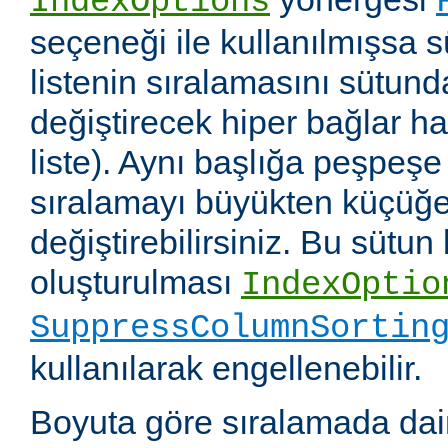
IndexOptions
seçeneği ile kullanılmışsa s
listenin sıralamasını sütun
değiştirecek hiper bağlar hali
liste). Aynı başlığa peşpeşe
sıralamayı büyükten küçüğe
değiştirebilirsiniz. Bu sütun
oluşturulması
IndexOptio
SuppressColumnSortin
kullanılarak engellenebilir.
Boyuta göre sıralamada dai