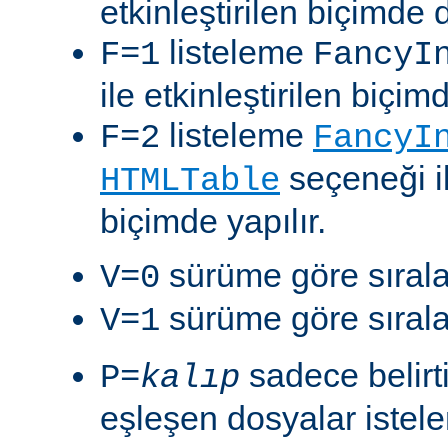
etkinleştirilen biçimde 
listeleme
F=1
FancyI
ile etkinleştirilen biçim
listeleme
F=2
FancyI
seçeneği il
HTMLTable
biçimde yapılır.
sürüme göre sıralam
V=0
sürüme göre sıralam
V=1
sadece belirt
P=
kalıp
eşleşen dosyalar istelen