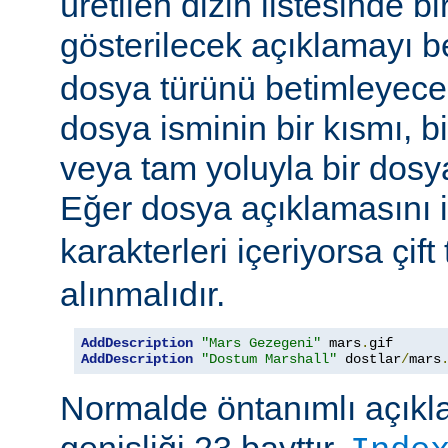
üretilen dizin listesinde bi
gösterilecek açıklamayı be
dosya türünü betimleyecek
dosya isminin bir kısmı, bi
veya tam yoluyla bir dosya i
Eğer dosya açıklamasını 
karakterleri içeriyorsa çift 
alınmalıdır.
AddDescription
"Mars Gezegeni"
 mars
.
gif 
AddDescription
"Dostum Marshall"
 dostlar
/
mars
Normalde öntanımlı açıkl