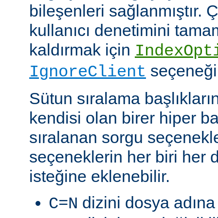
bileşenleri sağlanmıştır. Ç
kullanıcı denetimini tam
kaldırmak için
IndexOpt
seçeneği k
IgnoreClient
Sütun sıralama başlıkların
kendisi olan birer hiper 
sıralanan sorgu seçenekler
seçeneklerin her biri her di
isteğine eklenebilir.
dizini dosya adına 
C=N