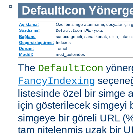
DefaultIcon
Yönerge
Açıklama:
Özel bir simge atanmamış dosyalar için gö
Sözdizimi:
DefaultIcon
URL-yolu
Bağlam:
sunucu geneli, sanal konak, dizin, .htacc
Geçersizleştirme:
Indexes
Durum:
Temel
Modül:
mod_autoindex
The
yöner
DefaultIcon
seçeneği
FancyIndexing
listesinde özel bir simge
için gösterilecek simgeyi b
simgeye bir göreli URL (
tam nitelenmiş uzak bir UR