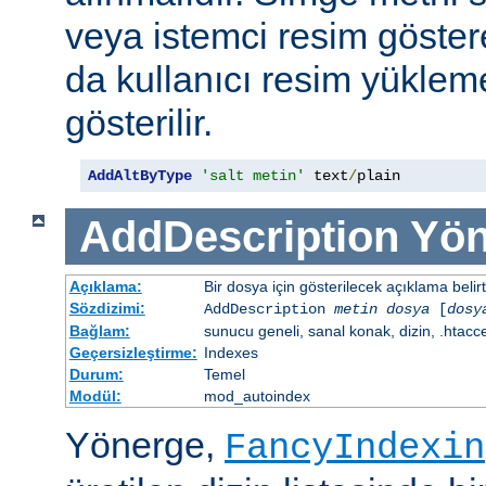
veya istemci resim göster
da kullanıcı resim yüklem
gösterilir.
AddAltByType
'salt metin'
 text
/
plain
AddDescription
Yön
Açıklama:
Bir dosya için gösterilecek açıklama belirtil
Sözdizimi:
AddDescription
metin dosya
[
dosy
Bağlam:
sunucu geneli, sanal konak, dizin, .htacc
Geçersizleştirme:
Indexes
Durum:
Temel
Modül:
mod_autoindex
Yönerge,
FancyIndexin