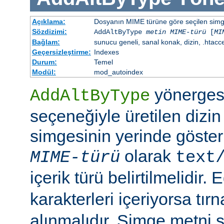
Açıklama:
Dosyanın MIME türüne göre seçilen simgen
Sözdizimi:
AddAltByType
metin
MIME-türü
[
MI
Bağlam:
sunucu geneli, sanal konak, dizin, .htacc
Geçersizleştirme:
Indexes
Durum:
Temel
Modül:
mod_autoindex
yönerges
AddAltByType
seçeneğiyle üretilen dizin
simgesinin yerinde gösteri
olarak
MIME-türü
text
içerik türü belirtilmelidir.
karakterleri içeriyorsa tırn
alınmalıdır. Simge metni