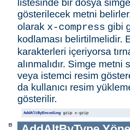
listesinde bir dosya simge
gösterilecek metni belirler
olarak
gibi g
x-compress
kodlaması belirtilmelidir.
karakterleri içeriyorsa tırn
alınmalıdır. Simge metni
veya istemci resim göster
da kullanıcı resim yüklem
gösterilir.
AddAltByEncoding
 gzip x-gzip
AddAltByType
Yöne