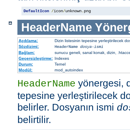
DefaultIcon
/
icon
/
unknown
.
png
HeaderName
Yöner
Açıklama:
Dizin listesinin tepesine yerleştirilecek do
Sözdizimi:
HeaderName
dosya-ismi
Bağlam:
sunucu geneli, sanal konak, dizin, .htacc
Geçersizleştirme:
Indexes
Durum:
Temel
Modül:
mod_autoindex
yönergesi, di
HeaderName
tepesine yerleştirilecek d
belirler. Dosyanın ismi
do
belirtilir.