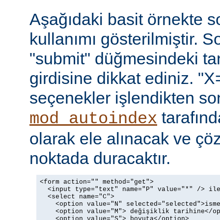
Aşağıdaki basit örnekte s
kullanımı gösterilmiştir. 
"submit" düğmesindeki t
girdisine dikkat ediniz. "X
seçenekler işlendikten so
tarafın
mod_autoindex
olarak ele alınacak ve ç
noktada duracaktır.
<form action="" method="get">

  <input type="text" name="P" value="*" /> ile
  <select name="C">

    <option value="N" selected="selected">isme
    <option value="M"> değişiklik tarihine</op
    <option value="S"> boyuta</option>
