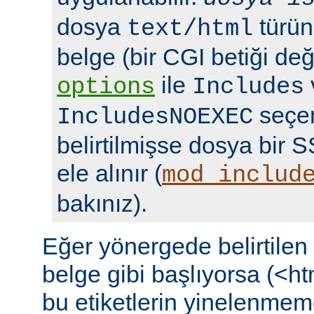
dosya
türün
text/html
belge (bir CGI betiği deği
ile
options
Includes
seçen
IncludesNOEXEC
belirtilmişse dosya bir S
ele alınır (
mod_includ
bakınız).
Eğer yönergede belirtile
belge gibi başlıyorsa (<ht
bu etiketlerin yinelenmeme