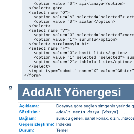
    <option value="D"> açıklamaya</option>

  </select> göre

  <select name="O">

    <option value="A" selected="selected"> art
    <option value="D"> azalan</option>

  </select>

  <select name="V">

    <option value="0" selected="selected">norm
    <option value="1"> sürümlü</option>

  </select> sıralamayla bir

  <select name="F">

    <option value="0"> basit liste</option>

    <option value="1" selected="selected"> süs
    <option value="2"> tablolu liste</option>

  </select>

  <input type="submit" name="X" value="Göster"
</form>
AddAlt
Yönergesi
Açıklama:
Dosyaya göre seçilen simgenin yerinde gös
Sözdizimi:
AddAlt
metin
dosya
[
dosya
] ...
Bağlam:
sunucu geneli, sanal konak, dizin, .htacc
Geçersizleştirme:
Indexes
Durum:
Temel