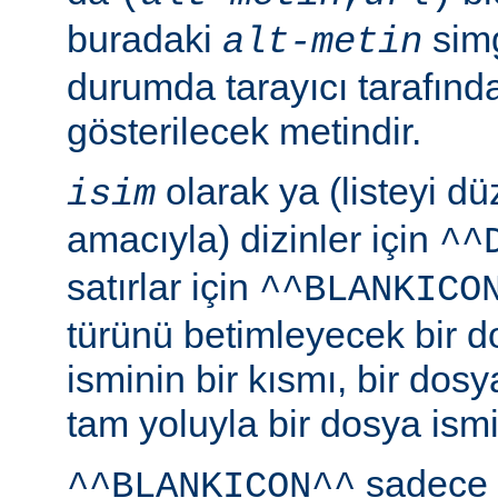
buradaki
simg
alt-metin
durumda tarayıcı tarafınd
gösterilecek metindir.
olarak ya (listeyi 
isim
amacıyla) dizinler için
^^
satırlar için
^^BLANKICO
türünü betimleyecek bir d
isminin bir kısmı, bir dosy
tam yoluyla bir dosya ismi b
sadece 
^^BLANKICON^^