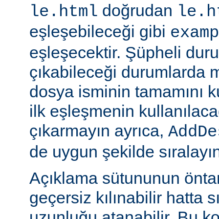
doğrudan
le.html
le.h
eşleşebileceği gibi
examp
eşleşecektir. Şüpheli dur
çıkabileceği durumlarda
dosya isminin tamamını k
ilk eşleşmenin kullanılaca
çıkarmayın ayrıca,
AddDe
de uygun şekilde sıralayın
Açıklama sütununun öntan
geçersiz kılınabilir hatta 
uzunluğu atanabilir. Bu ko