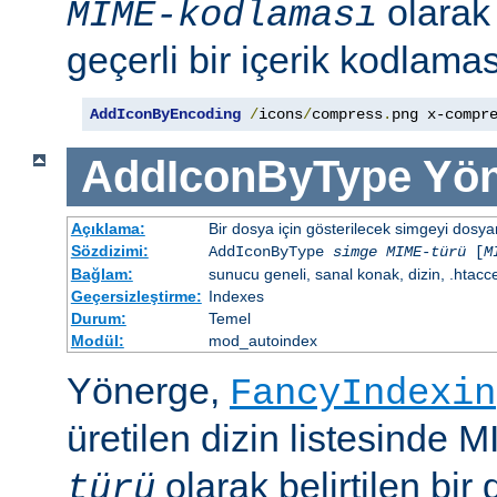
olara
MIME-kodlaması
geçerli bir içerik kodlaması
AddIconByEncoding
/
icons
/
compress
.
png x-compr
AddIconByType
Yön
Açıklama:
Bir dosya için gösterilecek simgeyi dosya
Sözdizimi:
AddIconByType
simge
MIME-türü
[
M
Bağlam:
sunucu geneli, sanal konak, dizin, .htacc
Geçersizleştirme:
Indexes
Durum:
Temel
Modül:
mod_autoindex
Yönerge,
FancyIndexin
üretilen dizin listesinde 
olarak belirtilen bir 
türü