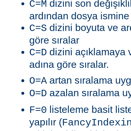
dizini son değişik
C=M
ardından dosya ismine g
dizini boyuta ve a
C=S
göre sıralar
dizini açıklamaya 
C=D
adına göre sıralar.
artan sıralama uyg
O=A
azalan sıralama uy
O=D
listeleme basit lis
F=0
yapılır (
FancyIndexi