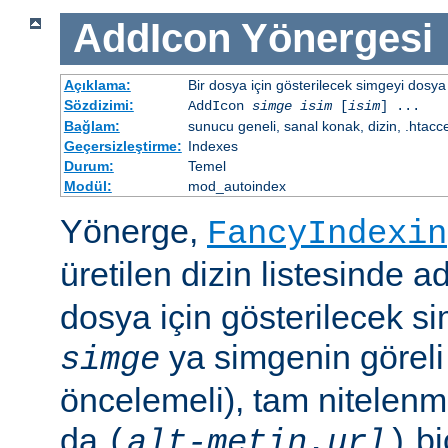
AddIcon
Yönergesi
Açıklama:
Bir dosya için gösterilecek simgeyi dosya 
Sözdizimi:
AddIcon
simge
isim
[
isim
] ...
Bağlam:
sunucu geneli, sanal konak, dizin, .htacc
Geçersizleştirme:
Indexes
Durum:
Temel
Modül:
mod_autoindex
Yönerge,
FancyIndexin
üretilen dizin listesinde a
dosya için gösterilecek sim
ya simgenin göreli
simge
öncelemeli), tam nitelenm
da
bi
(
alt-metin
,
url
)