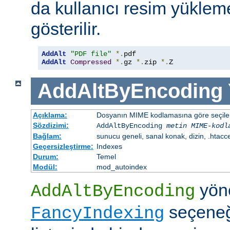
da kullanıcı resim yüklem
gösterilir.
AddAlt
"PDF file"
*.
AddAlt
Compressed
*.
gz 
*.
zip 
*.
Z
AddAltByEncoding
Açıklama:
Dosyanın MIME kodlamasına göre seçilen 
Sözdizimi:
AddAltByEncoding
metin
MIME-kodl
Bağlam:
sunucu geneli, sanal konak, dizin, .htacc
Geçersizleştirme:
Indexes
Durum:
Temel
Modül:
mod_autoindex
yöne
AddAltByEncoding
seçeneği
FancyIndexing