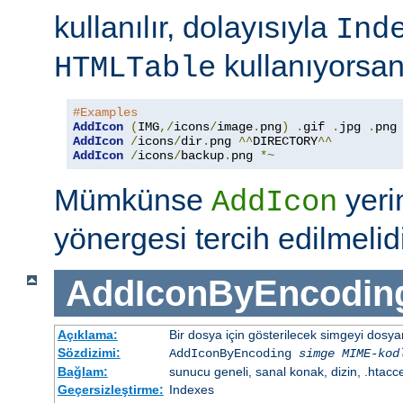
kullanılır, dolayısıyla
Ind
kullanıyorsan
HTMLTable
#Examples
AddIcon
(
IMG
,/
icons
/
image
.
png
)
.
gif 
.
jpg 
.
AddIcon
/
icons
/
dir
.
png 
^^
DIRECTORY
^^
AddIcon
/
icons
/
backup
.
png 
*~
Mümkünse
yer
AddIcon
yönergesi tercih edilmelidi
AddIconByEncodin
Açıklama:
Bir dosya için gösterilecek simgeyi dosy
Sözdizimi:
AddIconByEncoding
simge
MIME-kod
Bağlam:
sunucu geneli, sanal konak, dizin, .htacc
Geçersizleştirme:
Indexes