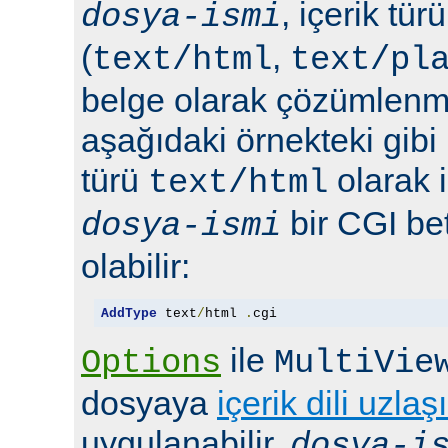
, içerik tür
dosya-ismi
(
,
text/html
text/pl
belge olarak çözümlenmel
aşağıdaki örnekteki gibi 
türü
olarak 
text/html
bir CGI bet
dosya-ismi
olabilir:
AddType
 text
/
html 
.
cgi
ile
Options
MultiVie
dosyaya
içerik dili uzlaş
uygulanabilir.
dosya-i