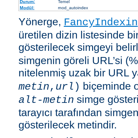
Durum:
Temel
Modül:
mod_autoindex
Yönerge,
FancyIndexin
üretilen dizin listesinde bi
gösterilecek simgeyi belir
simgenin göreli URL’si (%
nitelenmiş uzak bir URL 
biçeminde ol
metin
,
url
)
simge göster
alt-metin
tarayıcı tarafından simge
gösterilecek metindir.