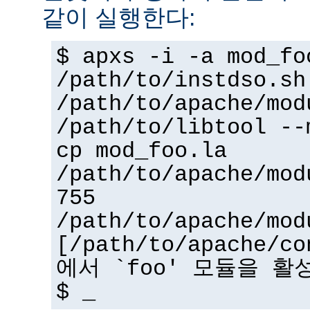
같이 실행한다:
$ apxs -i -a mod_fo
/path/to/instdso.sh
/path/to/apache/mod
/path/to/libtool --
cp mod_foo.la
/path/to/apache/mod
755
/path/to/apache/mod
[/path/to/apache/co
에서 `foo' 모듈을 활
$ _