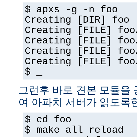
$ apxs -g -n foo
Creating [DIR] foo
Creating [FILE] foo
Creating [FILE] foo
Creating [FILE] foo
Creating [FILE] foo
$ _
그런후 바로 견본 모듈을
여 아파치 서버가 읽도록
$ cd foo
$ make all reload