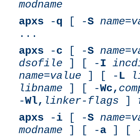
modname
apxs
-
q
[ -
S
name
=
v
...
apxs
-
c
[ -
S
name
=
v
dsofile
] [ -
I
incd
name
=
value
] [ -
L
l
libname
] [ -
Wc,
com
-
Wl,
linker-flags
]
apxs
-
i
[ -
S
name
=
v
modname
] [ -
a
] [ 