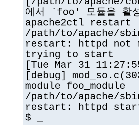
[/path/to/apache/co
에서 `foo' 모듈을 활
apache2ctl restart
/path/to/apache/sbi
restart: httpd not 
trying to start
[Tue Mar 31 11:27:5
[debug] mod_so.c(30
module foo_module
/path/to/apache/sbi
restart: httpd star
$ _