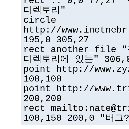
rect .. 0,0 77,2
디렉토리"
circle
http://www.inetnebr
195,0 305,27
rect another_fil
디렉토리에 있는" 306,0
point http://www.zy
100,100
point http://www.tr
200,200
rect mailto:nate@tr
100,150 200,0 "버그?