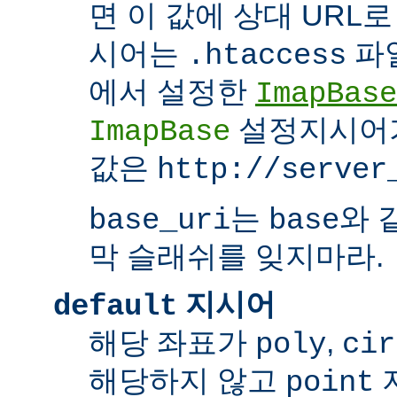
면 이 값에 상대 URL
시어는
파
.htaccess
에서 설정한
ImapBase
설정지시어
ImapBase
값은
http://server
는
와 
base_uri
base
막 슬래쉬를 잊지마라.
지시어
default
해당 좌표가
,
poly
cir
해당하지 않고
point