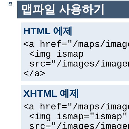
맵파일 사용하기
HTML 에제
<a href="/maps/imag
<img ismap
src="/images/image
</a>
XHTML 예제
<a href="/maps/imag
<img ismap="ismap"
src="/images/image