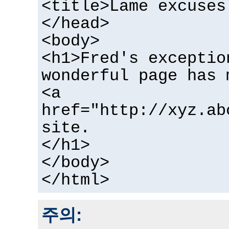
<title>Lame excuses
</head>
<body>
<h1>Fred's exceptio
wonderful page has 
<a
href="http://xyz.ab
site.
</h1>
</body>
</html>
주의: