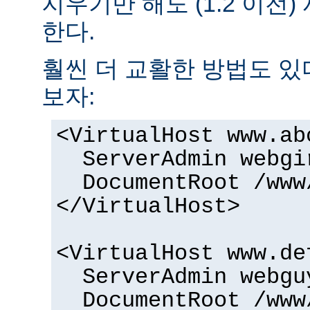
지우기만 해도 (1.2 이전
한다.
훨씬 더 교활한 방법도 있
보자:
<VirtualHost www.ab
ServerAdmin webgi
DocumentRoot /www
</VirtualHost>
<VirtualHost www.de
ServerAdmin webgu
DocumentRoot /www