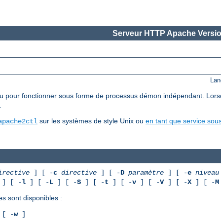
Serveur HTTP Apache Versio
Lan
pour fonctionner sous forme de processus démon indépendant. Lorsqu'il 
.
sur les systèmes de style Unix ou
en tant que service so
apache2ctl
irective
] [ -
c
directive
] [ -
D
paramètre
] [ -
e
niveau
] [ -
l
] [ -
L
] [ -
S
] [ -
t
] [ -
v
] [ -
V
] [ -
X
] [ -
M
es sont disponibles :
[ -
w
]