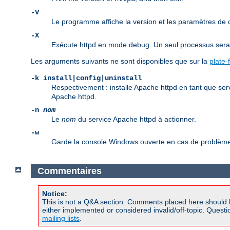
-V
Le programme affiche la version et les paramètres de
-X
Exécute httpd en mode debug. Un seul processus sera d
Les arguments suivants ne sont disponibles que sur la
plate
-k install|config|uninstall
Respectivement : installe Apache httpd en tant que ser
Apache httpd.
-n
nom
Le
nom
du service Apache httpd à actionner.
-w
Garde la console Windows ouverte en cas de problème 
Commentaires
Notice:
This is not a Q&A section. Comments placed here should 
either implemented or considered invalid/off-topic. Ques
mailing lists
.