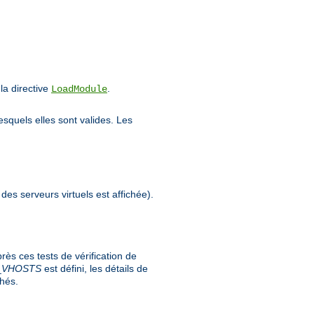
a directive
.
LoadModule
esquels elles sont valides. Les
 des serveurs virtuels est affichée).
ès ces tests de vérification de
_
VHOSTS
est défini, les détails de
chés.