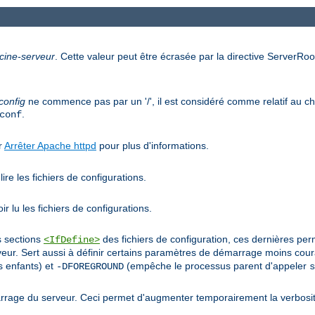
cine-serveur
. Cette valeur peut être écrasée par la directive ServerRoot
config
ne commence pas par un '/', il est considéré comme relatif au che
.
conf
ir
Arrêter Apache httpd
pour plus d'informations.
ire les fichiers de configurations.
r lu les fichiers de configurations.
s sections
des fichiers de configuration, ces dernières pe
<IfDefine>
r. Sert aussi à définir certains paramètres de démarrage moins co
 enfants) et
(empêche le processus parent d'appeler
-DFOREGROUND
s
rage du serveur. Ceci permet d'augmenter temporairement la verbosit