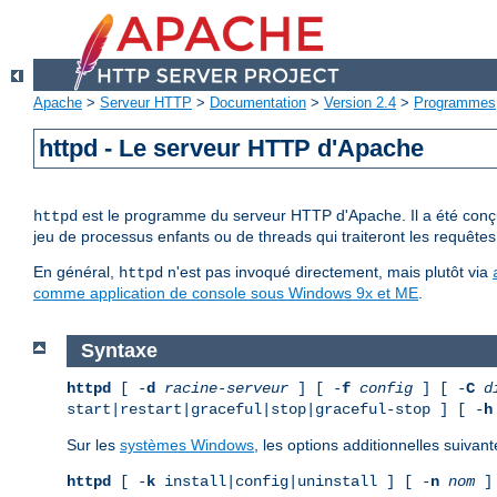
Apache
>
Serveur HTTP
>
Documentation
>
Version 2.4
>
Programmes
httpd - Le serveur HTTP d'Apache
est le programme du serveur HTTP d'Apache. Il a été conçu 
httpd
jeu de processus enfants ou de threads qui traiteront les requêtes
En général,
n'est pas invoqué directement, mais plutôt via
httpd
comme application de console sous Windows 9x et ME
.
Syntaxe
httpd
[ -
d
racine-serveur
] [ -
f
config
] [ -
C
d
start|restart|graceful|stop|graceful-stop ] [ -
h
Sur les
systèmes Windows
, les options additionnelles suivant
httpd
[ -
k
install|config|uninstall ] [ -
n
nom
] 