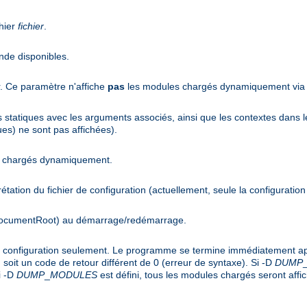
hier
fichier
.
nde disponibles.
r. Ce paramètre n'affiche
pas
les modules chargés dynamiquement via l
es statiques avec les arguments associés, ainsi que les contextes dans l
es) ne sont pas affichées).
es chargés dynamiquement.
rprétation du fichier de configuration (actuellement, seule la configuration
(DocumentRoot) au démarrage/redémarrage.
de configuration seulement. Le programme se termine immédiatement apr
soit un code de retour différent de 0 (erreur de syntaxe). Si -D
DUMP
i -D
DUMP
_
MODULES
est défini, tous les modules chargés seront affi