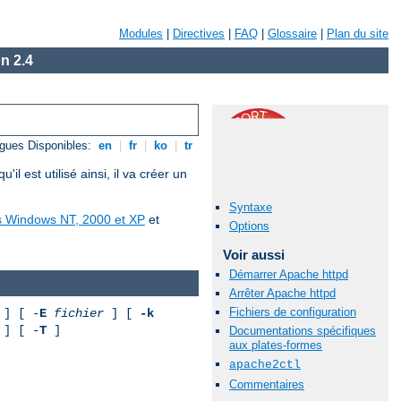
Modules
|
Directives
|
FAQ
|
Glossaire
|
Plan du site
n 2.4
gues Disponibles:
en
|
fr
|
ko
|
tr
est utilisé ainsi, il va créer un
Syntaxe
us Windows NT, 2000 et XP
et
Options
Voir aussi
Démarrer Apache httpd
Arrêter Apache httpd
Fichiers de configuration
] [ -
E
fichier
] [
-k
] [ -
T
]
Documentations spécifiques
aux plates-formes
apache2ctl
Commentaires