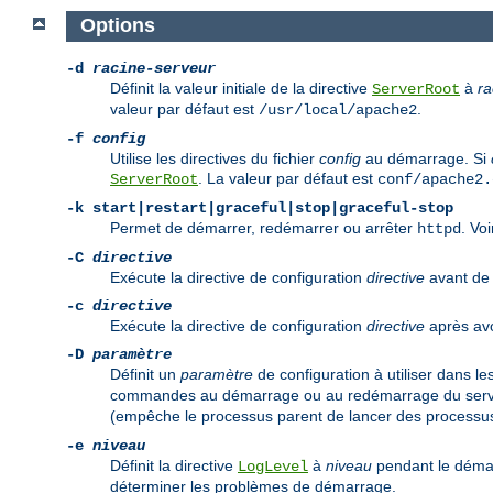
Options
-d
racine-serveur
Définit la valeur initiale de la directive
à
ra
ServerRoot
valeur par défaut est
.
/usr/local/apache2
-f
config
Utilise les directives du fichier
config
au démarrage. Si
. La valeur par défaut est
ServerRoot
conf/apache2.
-k
start|restart|graceful|stop|graceful-stop
Permet de démarrer, redémarrer ou arrêter
. Vo
httpd
-C
directive
Exécute la directive de configuration
directive
avant de l
-c
directive
Exécute la directive de configuration
directive
après avoi
-D
paramètre
Définit un
paramètre
de configuration à utiliser dans le
commandes au démarrage ou au redémarrage du serveu
(empêche le processus parent de lancer des processus
-e
niveau
Définit la directive
à
niveau
pendant le démar
LogLevel
déterminer les problèmes de démarrage.