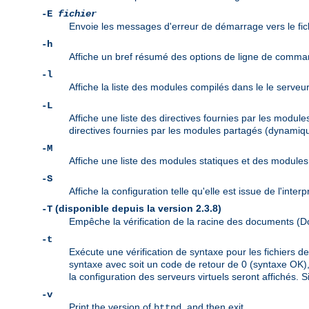
-E
fichier
Envoie les messages d'erreur de démarrage vers le fic
-h
Affiche un bref résumé des options de ligne de comma
-l
Affiche la liste des modules compilés dans le le serveu
-L
Affiche une liste des directives fournies par les modul
directives fournies par les modules partagés (dynamiqu
-M
Affiche une liste des modules statiques et des modul
-S
Affiche la configuration telle qu'elle est issue de l'inte
(disponible depuis la version 2.3.8)
-T
Empêche la vérification de la racine des documents 
-t
Exécute une vérification de syntaxe pour les fichiers 
syntaxe avec soit un code de retour de 0 (syntaxe OK), 
la configuration des serveurs virtuels seront affichés. S
-v
Print the version of
, and then exit.
httpd