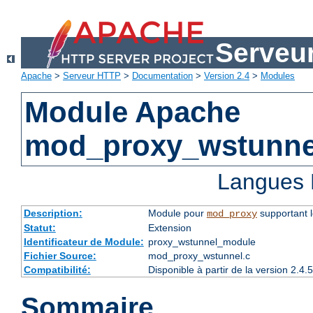
Serveu
Apache
>
Serveur HTTP
>
Documentation
>
Version 2.4
>
Modules
Module Apache
mod_proxy_wstunne
Langues 
Description:
Module pour
supportant 
mod_proxy
Statut:
Extension
Identificateur de Module:
proxy_wstunnel_module
Fichier Source:
mod_proxy_wstunnel.c
Compatibilité:
Disponible à partir de la version 2.
Sommaire