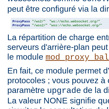
peut être configuré via la di
ProxyPass
"/ws2/"
"ws://echo.websocket.org/"
ProxyPass
"/wss2/"
"wss://echo.websocket.org/"
La répartition de charge ent
serveurs d'arrière-plan peut
le module
mod_proxy_bal
En fait, ce module permet d
protocoles ; vous pouvez à ce
paramètre
de la d
upgrade
La valeur NONE signifie qu